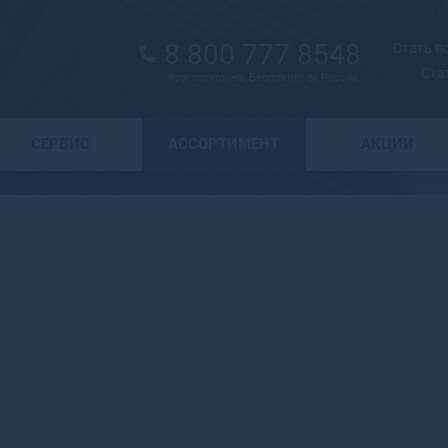
8 800 777 8548
Стать 
Ста
Круглосуточно. Бесплатно по России.
Выбор города
СЕРВИС
АССОРТИМЕНТ
АКЦИИ
А
Москва
Санкт-Петербург
Абаза
Курск
Абакан
Воронеж
Абдулино
Краснодар
Абинск
Новосибирск
Агидель
Астрахань
Агрыз
Волгоград
Адыгейск
и
Екатеринбург
Азнакаево
Ижевск
Азов
Казань
Ак-Довурак