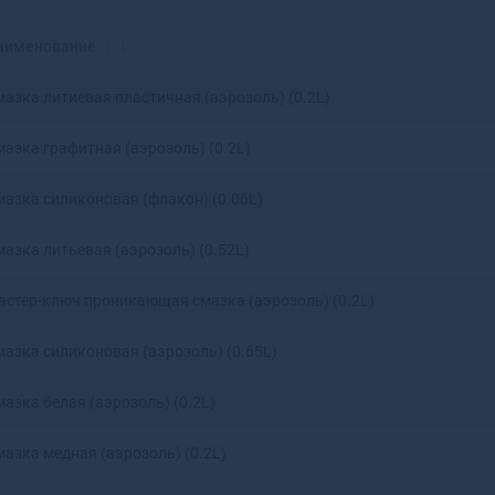
Красноярск
Аксай
Нижний Новгород
Алагир
аименование
Омск
Алапаевск
Оренбург
Алатырь
мазка литиевая пластичная (аэрозоль) (0.2L)
Пенза
Алдан
Пермь
Алейск
мазка графитная (аэрозоль) (0.2L)
Ростов-на-Дону
Александров
Рязань
Александровск
мазка силиконовая (флакон) (0.06L)
Самара
Александровск-
Саратов
Сахалинский
мазка литьевая (аэрозоль) (0.52L)
Ставрополь
Алексеевка
Тюмень
Алексин
астер-ключ проникающая смазка (аэрозоль) (0.2L)
Уфа
Алзамай
Челябинск
Алупка
мазка силиконовая (аэрозоль) (0.65L)
Ярославль
Алушта
азка белая (аэрозоль) (0.2L)
Альметьевск
Амурск
мазка медная (аэрозоль) (0.2L)
Анадырь
Анапа