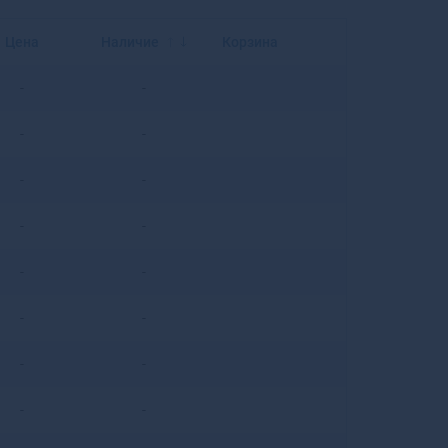
Балахна
Балашиха
Цена
Наличие
Корзина
Балашов
Балей
-
-
Балтийск
Барабинск
-
-
Барнаул
Барыш
-
-
Батайск
Бахчисарай
-
-
Бежецк
Белая Калитва
-
-
Белая Холуница
Белгород
-
-
Белебей
-
-
Белев
Белинский
-
-
Белово
Белогорск