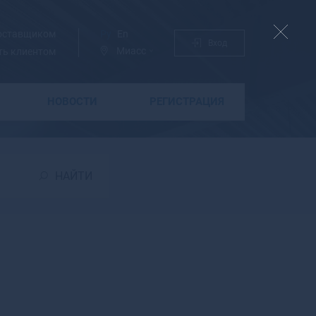
поставщиком
Ру
En
Вход
Миасс
ть клиентом
НОВОСТИ
РЕГИСТРАЦИЯ
Б
Бабаево
Бабушкин
НАЙТИ
Бавлы
Багратионовск
Байкальск
Баймак
Бакал
Баксан
Балабаново
Балаково