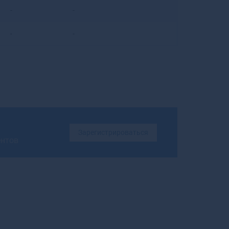
-
-
Бирюсинск
Бирюч
-
-
Благовещенск
Благовещенск
Благодарный
Бобров
Богданович
Богородицк
Богородск
Боготол
Зарегистрироваться
Богучар
ентов
Бодайбо
Бокситогорск
Болгар
Бологое
Болотное
Болохово
Болхов