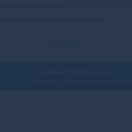
рафитная смазка (аэрозоль) 520мл
Артемовский
Архангельск
люминиевая смазка антизадирная (аэрозоль) 200мл
Асбест
Асино
Астрахань
Аткарск
Загрузить ещё
Ахтубинск
Ахтубинск-7
Ачинск
Аша
У нас более 500 000 товаров
Цены до 60% ниже для авторизованных кли