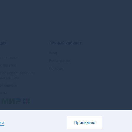
Г
Гаврилов Посад
Гаврилов-Ям
Гагарин
ция
Личный кабинет
Гаджиево
Вход
Гай
иальности
Галич
Регистрация
возвратов
Гатчина
Помощь
е об использовании
Гвардейск
ных данных
Гдов
об ошибке
Геленджик
маем
Георгиевск
Глазов
Голицыно
Горбатов
Принимаю
ия
.
Горно-Алтайск
Горнозаводск