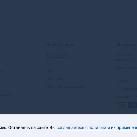
В
Валдай
Валуйки
Велиж
Покупателям
Информа
Великие Луки
Ассортимент
Политика
Великие Луки-1
конфиденц
Великий
Акции
Политика 
Новгород
во
Гарантии
Соглашени
Великий Устюг
Доставка
персональ
Вельск
Поступления на склад
Сообщить 
Венев
вщиком
Мы прини
Верещагино
ом
Верея
Верхнеуральск
Верхний Тагил
es. Оставаясь на сайте, Вы
соглашаетесь с политикой их применен
Верхний Уфалей
2026 © ООО «ЮРАЛ»
Верхняя Пышма