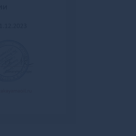
Большой Камень
Бор
Борзя
Борисоглебск
Боровичи
Боровск
Боровск-1
Бородино
Братск
Бронницы
Брянск
Бугульма
Бугуруслан
Буденновск
Бузулук
Буинск
Буй
Буйнакск
Бутурлиновка