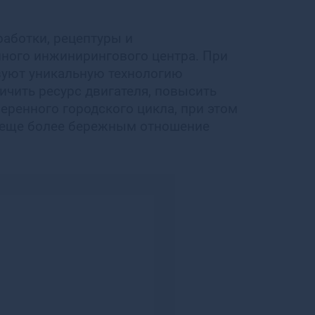
Белогорск
Белозерск
работки, рецептуры и
Белокуриха
ного инжинирингового центра. При
Беломорск
уют уникальную технологию
Белорецк
ичить ресурс двигателя, повысить
Белореченск
еренного городского цикла, при этом
Белоусово
в еще более бережным отношение
Белоярский
Белый
Бердск
Березники
Березовский
Березовский
Беслан
Бийск
Бикин
Билибино
Биробиджан
Бирск