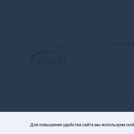
О компании
Контакты
О нас
Сотрудничест
8 (800) 777-85-48
Новости
info@favorit-parts.ru
Вакансии
Стать поста
Стать клиент
Для повышения удобства сайта мы используем cooki