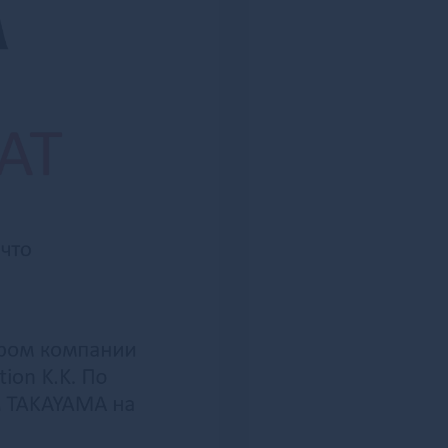
Бирюсинск
Бирюч
Благовещенск
Благовещенск
Благодарный
Бобров
Богданович
Богородицк
Богородск
Боготол
Богучар
Бодайбо
Бокситогорск
Болгар
Бологое
Болотное
Болохово
Болхов