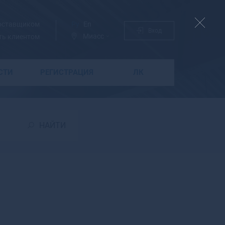
поставщиком
Ру
En
Вход
Миасс
ть клиентом
СТИ
РЕГИСТРАЦИЯ
ЛК
Б
Бабаево
Бабушкин
НАЙТИ
Бавлы
Багратионовск
Байкальск
Баймак
Бакал
Баксан
Балабаново
Балаково