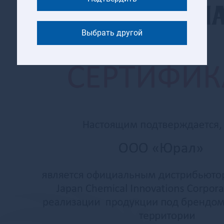
Артемовский
Архангельск
Выбрать другой
Асбест
Асино
Астрахань
Аткарск
Ахтубинск
Ахтубинск-7
Ачинск
Аша