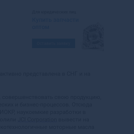
Балахна
Балашиха
Для юридических лиц
Балашов
Купить запчасти
Балей
оптом
Балтийск
Барабинск
Оставить заявку
Барнаул
Барыш
Батайск
Бахчисарай
 активно представлена в СНГ и на
Бежецк
Белая Калитва
Белая Холуница
Белгород
 совершенствовать свою продукцию,
Белебей
ских и бизнес-процессов. Отсюда
Белев
ИОКР, наукоемкие разработки в
Белинский
волили
JCI Corporation
вывести на
Белово
окотехнологичные моторные масла
Белогорск