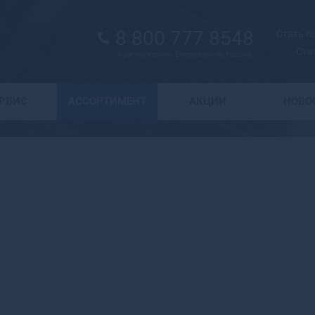
8 800 777 8548
Стать 
Ста
Круглосуточно. Бесплатно по России.
Выбор города
ЕРВИС
АССОРТИМЕНТ
АКЦИИ
НОВО
А
Москва
Санкт-Петербург
Абаза
Курск
Абакан
Воронеж
Абдулино
Краснодар
Абинск
Новосибирск
Агидель
Астрахань
Агрыз
Волгоград
Адыгейск
Екатеринбург
Азнакаево
Ижевск
Азов
Казань
Ак-Довурак