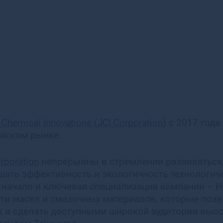
Красноярск
Аксай
Нижний Новгород
Алагир
Омск
Алапаевск
Оренбург
Алатырь
Пенза
Алдан
Пермь
Алейск
Ростов-на-Дону
Александров
Рязань
Александровск
Самара
Александровск-
Саратов
Сахалинский
Chemical Innovations (JCI Corporation)
с 2017 года
Ставрополь
Алексеевка
йском рынке.
Тюмень
Алексин
Уфа
Алзамай
Челябинск
Алупка
rporation
непрерывны в стремлении развиваться,
Ярославль
Алушта
ать эффективность и экологичность технологиче
Альметьевск
 начало и ключевая специализация компании – Н
Амурск
ти масел и смазочных материалов, которые поз
Анадырь
 и сделать доступными широкой аудитории выс
Анапа