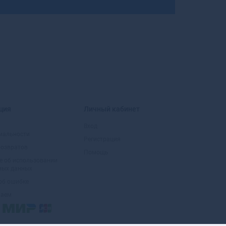
Большой Камень
Бор
Борзя
Борисоглебск
Боровичи
Боровск
Боровск-1
Бородино
Братск
ция
Личный кабинет
Бронницы
Брянск
Вход
иальности
Бугульма
Регистрация
возвратов
Бугуруслан
Помощь
Буденновск
е об использовании
ных данных
Бузулук
об ошибке
Буинск
маем
Буй
Буйнакск
Бутурлиновка