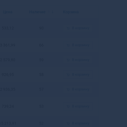
Балахна
Балашиха
Цена
Наличие
Корзина
Балашов
Балей
533,12
90
В корзину
Балтийск
Барабинск
Барнаул
3 361,99
66
В корзину
Барыш
Батайск
2 579,80
59
В корзину
Бахчисарай
Бежецк
926,95
58
В корзину
Белая Калитва
Белая Холуница
2 936,35
57
В корзину
Белгород
Белебей
Белев
739,24
53
В корзину
Белинский
Белово
15 213,91
52
В корзину
Белогорск