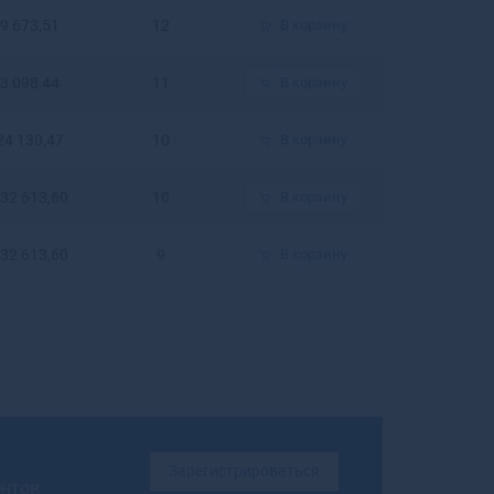
Бирюсинск
9 673,51
12
В корзину
Бирюч
Благовещенск
3 098,44
11
В корзину
Благовещенск
Благодарный
24 130,47
10
В корзину
Бобров
Богданович
32 613,60
10
В корзину
Богородицк
Богородск
32 613,60
9
В корзину
Боготол
Богучар
Бодайбо
Бокситогорск
Болгар
Бологое
Болотное
Болохово
Зарегистрироваться
Болхов
ентов