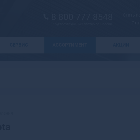
8 800 777 8548
Стать 
Ста
Круглосуточно. Бесплатно по России.
Выбор города
СЕРВИС
АССОРТИМЕНТ
АКЦИИ
А
Москва
Санкт-Петербург
Абаза
Курск
Абакан
Воронеж
Абдулино
Краснодар
Абинск
Новосибирск
Агидель
Астрахань
Агрыз
Волгоград
Адыгейск
вления
Екатеринбург
Азнакаево
ota
Ижевск
Азов
Казань
Ак-Довурак