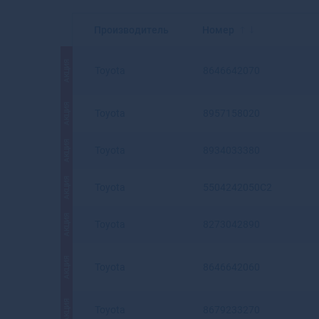
Производитель
Номер
АКЦИЯ
Toyota
8646642070
АКЦИЯ
Toyota
8957158020
АКЦИЯ
Toyota
8934033380
АКЦИЯ
Toyota
5504242050C2
АКЦИЯ
Toyota
8273042890
АКЦИЯ
Toyota
8646642060
АКЦИЯ
Toyota
8679233270