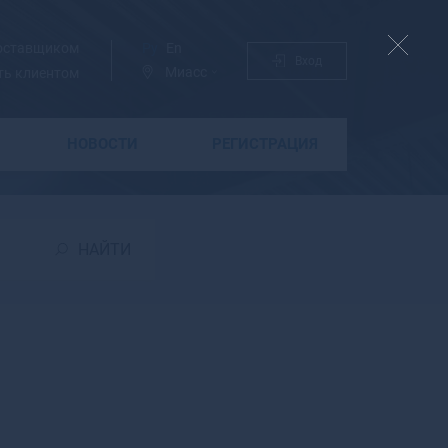
поставщиком
Ру
En
Вход
Миасс
ть клиентом
НОВОСТИ
РЕГИСТРАЦИЯ
Б
Бабаево
Бабушкин
НАЙТИ
Бавлы
Багратионовск
Байкальск
Баймак
Бакал
Баксан
Балабаново
Балаково