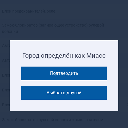
Ангарск
Андреаполь
Блок предохранителей, реле
Анжеро-Судженск
Анива
Замок-блокиратор (запирающее устройство) рулевой
Апатиты
колонки
Апрелевка
Апшеронск
Автоматический блок управления бензонасосом
Арамиль
Город определён как Миасс
Аргун
Автоматический блок управления бензонасосом
Ардатов
Ардон
Подтвердить
Блок управления
Арзамас
Аркадак
Блок управления
Выбрать другой
Армавир
Армянск
Блок управления
Арсеньев
Арск
Замок-блокиратор рулевой колонки с выключателем
Артем
Артемовск