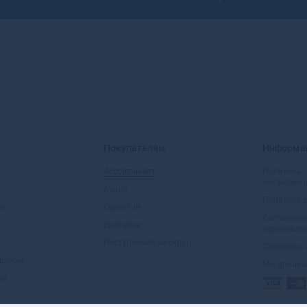
Покупателям
Информа
Ассортимент
Политика
конфиденц
Акции
Политика 
во
Гарантии
Соглашени
Доставка
персональ
Поступления на склад
Сообщить 
вщиком
Мы прини
ом