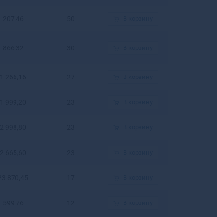
Белогорск
Белозерск
207,46
50
В корзину
Белокуриха
Беломорск
866,32
30
В корзину
Белорецк
Белореченск
Белоусово
1 266,16
27
В корзину
Белоярский
Белый
1 999,20
23
В корзину
Бердск
Березники
2 998,80
23
В корзину
Березовский
Березовский
2 665,60
23
В корзину
Беслан
Бийск
23 870,45
17
В корзину
Бикин
Билибино
599,76
12
В корзину
Биробиджан
Бирск