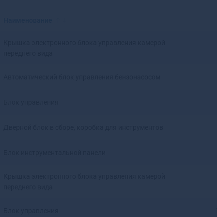
Красноярск
Аксай
Нижний Новгород
Алагир
Наименование
Омск
Алапаевск
Оренбург
Алатырь
Крышка электронного блока управления камерой
Пенза
Алдан
переднего вида
Пермь
Алейск
Ростов-на-Дону
Александров
Автоматический блок управления бензонасосом
Рязань
Александровск
Самара
Александровск-
Блок управления
Саратов
Сахалинский
Ставрополь
Алексеевка
Дверной блок в сборе, коробка для инструментов
Тюмень
Алексин
Уфа
Алзамай
Блок инструментальной панели
Челябинск
Алупка
Ярославль
Алушта
Крышка электронного блока управления камерой
Альметьевск
переднего вида
Амурск
Анадырь
Блок управления
Анапа