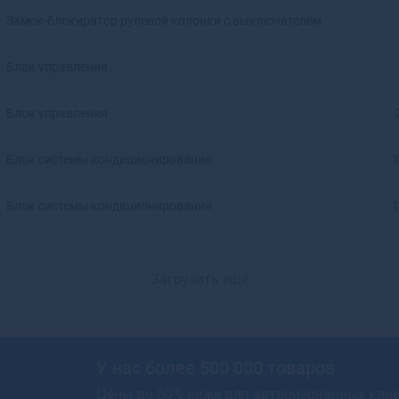
Артемовский
Замок-блокиратор рулевой колонки с выключателем
Архангельск
Асбест
Блок управления
Асино
Астрахань
Блок управления
Аткарск
Ахтубинск
Блок системы кондиционирования
1
Ахтубинск-7
Ачинск
Блок системы кондиционирования
1
Аша
Загрузить ещё
У нас более 500 000 товаров
Цены до 60% ниже для авторизованных кли