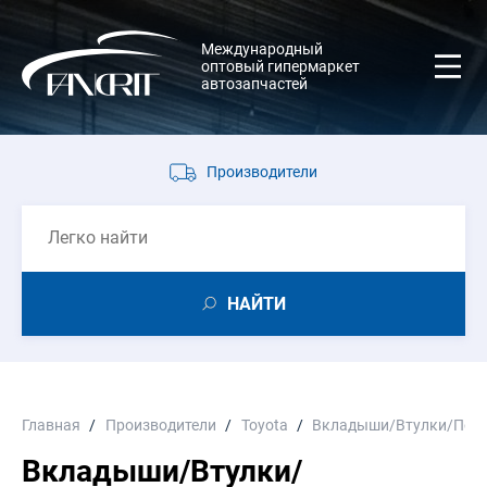
Международный
оптовый гипермаркет
автозапчастей
Производители
НАЙТИ
Главная
Производители
Toyota
Вкладыши/Втулки/Пол
Вкладыши/Втулки/