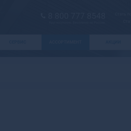
8 800 777 8548
Стать 
Ста
Круглосуточно. Бесплатно по России.
Выбор города
СЕРВИС
АССОРТИМЕНТ
АКЦИИ
А
Москва
Санкт-Петербург
Абаза
Курск
Абакан
Воронеж
Абдулино
Краснодар
Абинск
Новосибирск
Агидель
Астрахань
Агрыз
Волгоград
Адыгейск
Екатеринбург
Азнакаево
Ижевск
Азов
Казань
Ак-Довурак