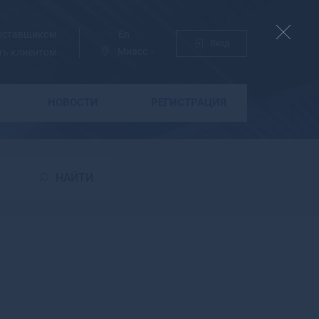
поставщиком
Ру
En
Вход
Миасс
ть клиентом
НОВОСТИ
РЕГИСТРАЦИЯ
Б
Бабаево
Бабушкин
НАЙТИ
Бавлы
Багратионовск
Байкальск
Баймак
Бакал
Баксан
Балабаново
Балаково