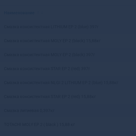
Красноярск
Аксай
Нижний Новгород
Алагир
Наименование
Омск
Алапаевск
Оренбург
Алатырь
Смазка консистентная LITHIUM EP 2 (blue) 397г
Пенза
Алдан
Пермь
Алейск
Смазка консистентная MOLY EP 2 (black) 15,88кг
Ростов-на-Дону
Александров
Рязань
Александровск
Смазка консистентная MOLY EP 2 (black) 397г
Самара
Александровск-
Саратов
Сахалинский
Смазка консистентная STAR EP 2 (red) 397г
Ставрополь
Алексеевка
Тюмень
Алексин
Смазка консистентная NLGI 2 LITHIUM EP 2 (blue) 15,88кг
Уфа
Алзамай
Челябинск
Алупка
Смазка консистентная STAR EP 2 (red) 15,88кг
Ярославль
Алушта
Смазка литиевая 0,397кг
Альметьевск
Амурск
TOTACHI MOLY EP 2 ( black ) 15,88 кг
Анадырь
Анапа