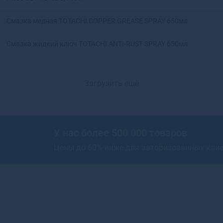
Артемовский
Смазка медная TOTACHI COPPER GREASE SPRAY 650мл
Архангельск
Асбест
Смазка жидкий ключ TOTACHI ANTI-RUST SPRAY 650мл
Асино
Астрахань
Аткарск
Ахтубинск
Загрузить ещё
Ахтубинск-7
Ачинск
Аша
У нас более 500 000 товаров
Цены до 60% ниже для авторизованных кли