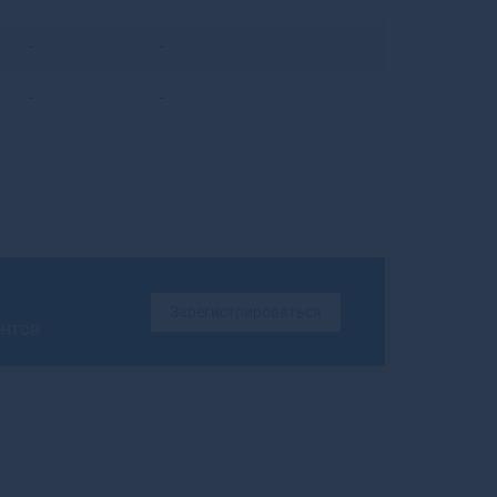
Бирюсинск
-
-
Бирюч
Благовещенск
-
-
Благовещенск
Благодарный
Бобров
Богданович
Богородицк
Богородск
Боготол
Богучар
Зарегистрироваться
Бодайбо
ентов
Бокситогорск
Болгар
Бологое
Болотное
Болохово
Болхов