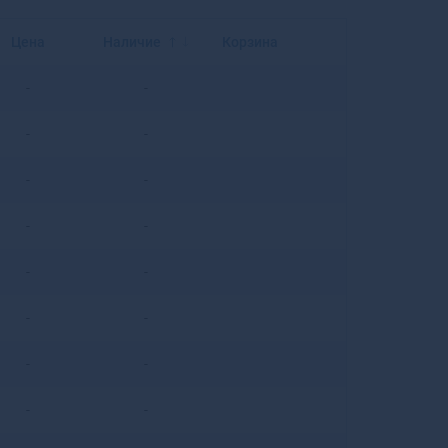
Балахна
Балашиха
Цена
Наличие
Корзина
Балашов
Балей
-
-
Балтийск
Барабинск
-
-
Барнаул
Барыш
-
-
Батайск
Бахчисарай
-
-
Бежецк
Белая Калитва
-
-
Белая Холуница
Белгород
-
-
Белебей
-
-
Белев
Белинский
-
-
Белово
Белогорск