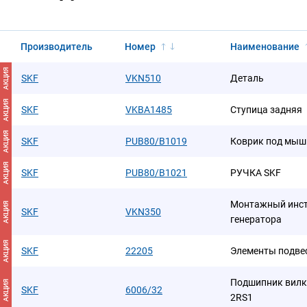
Производитель
Номер
Наименование
АКЦИЯ
SKF
VKN510
Деталь
АКЦИЯ
SKF
VKBA1485
Ступица задняя
АКЦИЯ
SKF
PUB80/B1019
Коврик под мыш
АКЦИЯ
SKF
PUB80/B1021
РУЧКА SKF
Монтажный инст
АКЦИЯ
SKF
VKN350
генератора
АКЦИЯ
SKF
22205
Элементы подве
Подшипник вилки
АКЦИЯ
SKF
6006/32
2RS1