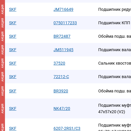
АКЦИЯ
SKF
JM716649
Подшипник редук
АКЦИЯ
SKF
0750117233
Подшипник КПП 
АКЦИЯ
SKF
BR72487
Обойма подш. ва
АКЦИЯ
SKF
JM511945
Подшипник вала
АКЦИЯ
SKF
37520
Сальник хвостов
АКЦИЯ
SKF
72212-C
Подшипник вала
АКЦИЯ
SKF
BR3920
Обойма подш. ва
Подшипник муфт
АКЦИЯ
SKF
NK47/20
47х57х20 (V2)
Подшипник муфт
АКЦИЯ
SKF
6207-2RS1/C3