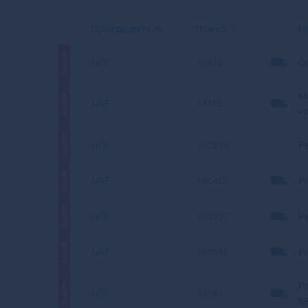
Производитель
Номер
Н
АКЦИЯ
NRF
33415
О
Мо
АКЦИЯ
NRF
34353
к
АКЦИЯ
NRF
350212
Р
АКЦИЯ
NRF
350452
Р
АКЦИЯ
NRF
350577
Р
АКЦИЯ
NRF
350586
Р
Р
АКЦИЯ
NRF
35781
98