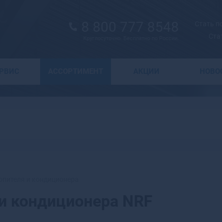
8 800 777 8548
Стать 
Ста
Круглосуточно. Бесплатно по России.
Выбор города
ЕРВИС
АССОРТИМЕНТ
АКЦИИ
НОВО
А
Москва
Санкт-Петербург
Абаза
Курск
Абакан
Воронеж
Абдулино
Краснодар
Абинск
Новосибирск
Агидель
Астрахань
Агрыз
Волгоград
Адыгейск
опителя и кондиционера
Екатеринбург
Азнакаево
и кондиционера NRF
Ижевск
Азов
Казань
Ак-Довурак