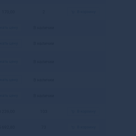
Белогорск
Белозерск
1 170,00
2
В корзину
Белокуриха
Беломорск
нать цену
В наличии
Белорецк
Белореченск
нать цену
В наличии
Белоусово
Белоярский
нать цену
В наличии
Белый
Бердск
Березники
нать цену
В наличии
Березовский
Березовский
нать цену
В наличии
Беслан
Бийск
3 239,00
103
В корзину
Бикин
Билибино
5 692,80
73
В корзину
Биробиджан
Бирск