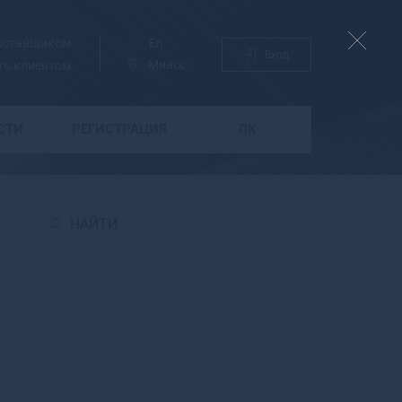
поставщиком
Ру
En
Вход
Миасс
ть клиентом
СТИ
РЕГИСТРАЦИЯ
ЛК
Б
Бабаево
Бабушкин
НАЙТИ
Бавлы
Багратионовск
Байкальск
Баймак
Бакал
Баксан
Балабаново
Балаково