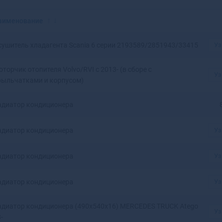
Красноярск
Аксай
Нижний Новгород
Алагир
аименование
Омск
Алапаевск
Оренбург
Алатырь
сушитель хладагента Scania 6 серии 2193589/2851943/33415
Уз
Пенза
Алдан
Пермь
Алейск
торчик отопителя Volvo/RVI с 2013- (в сборе с
Ростов-на-Дону
Александров
Уз
рыльчатками и корпусом)
Рязань
Александровск
Самара
Александровск-
адиатор кондиционера
Саратов
Сахалинский
Ставрополь
Алексеевка
адиатор кондиционера
Уз
Тюмень
Алексин
Уфа
Алзамай
адиатор кондиционера
Уз
Челябинск
Алупка
Ярославль
Алушта
Альметьевск
адиатор кондиционера
Уз
Амурск
Анадырь
адиатор кондиционера (490х540х16) MERCEDES TRUCK Atego
Уз
Анапа
-