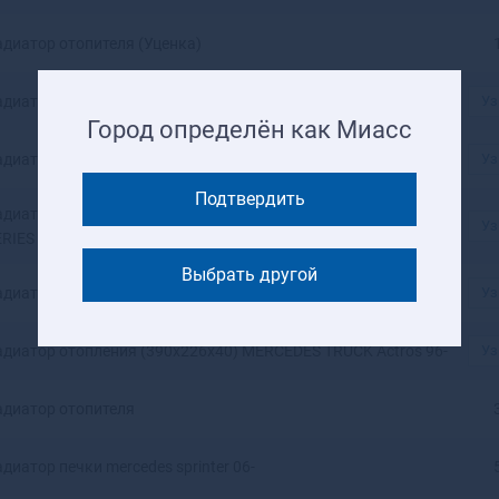
Ангарск
Андреаполь
адиатор отопителя (Уценка)
Анжеро-Судженск
Анива
адиатор отопления (370х189х42) VOLVO TRUCK F 10 77-
Уз
Апатиты
Город определён как Миасс
Апрелевка
адиатор отопления (400х175х42) IVECO EuroTech 92-
Уз
Апшеронск
Подтвердить
Арамиль
адиатор отопления (393х214х42) MERCEDES TRUCK MK-
Уз
Аргун
RIES 89-
Ардатов
Выбрать другой
Ардон
диатор отопления (402х177х42) IVECO Stralis 03- (Уценка)
Уз
Арзамас
Аркадак
адиатор отопления (390х226х40) MERCEDES TRUCK Actros 96-
Уз
Армавир
Армянск
адиатор отопителя
Арсеньев
Арск
диатор печки mercedes sprinter 06-
Артем
Артемовск