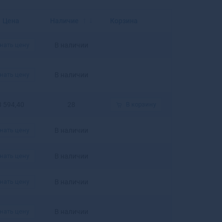
Балахна
Балашиха
Цена
Наличие
Корзина
Балашов
Балей
нать цену
В наличии
Балтийск
Барабинск
Барнаул
нать цену
В наличии
Барыш
Батайск
8 594,40
28
В корзину
Бахчисарай
Бежецк
нать цену
В наличии
Белая Калитва
Белая Холуница
нать цену
В наличии
Белгород
Белебей
Белев
нать цену
В наличии
Белинский
Белово
нать цену
В наличии
Белогорск