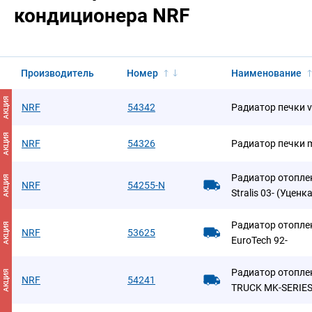
кондиционера NRF
Производитель
Номер
Наименование
АКЦИЯ
NRF
54342
Радиатор печки vo
АКЦИЯ
NRF
54326
Радиатор печки me
Радиатор отопле
АКЦИЯ
NRF
54255-N
Stralis 03- (Уценка
Радиатор отопле
АКЦИЯ
NRF
53625
EuroTech 92-
Радиатор отопле
АКЦИЯ
NRF
54241
TRUCK MK-SERIES