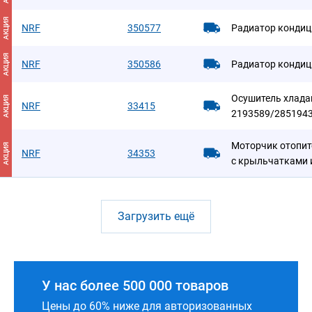
АКЦИЯ
NRF
350577
Радиатор кондиц
АКЦИЯ
NRF
350586
Радиатор кондиц
Осушитель хладаг
АКЦИЯ
NRF
33415
2193589/285194
Моторчик отопите
АКЦИЯ
NRF
34353
с крыльчатками 
Загрузить ещё
У нас более 500 000 товаров
Цены до 60% ниже для авторизованных