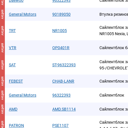
АКЦИЯ
Daewoo
96322393
Сайлентблок з
АКЦИЯ
General Motors
90189050
Втулка резино
Сайлентблок з
АКЦИЯ
TRT
NR1005
NR1005 Nexia, 
АКЦИЯ
VTR
OP0401R
Сайлентблок б
Сайлентблок з
АКЦИЯ
SAT
ST-96322393
95-/CHEVROLE
АКЦИЯ
FEBEST
CHAB-LANR
Сайлентблок з
АКЦИЯ
General Motors
96322393
Сайлентблок
АКЦИЯ
AMD
AMD.SB1114
Сайлентблок з
Сайлентблок з
АКЦИЯ
PATRON
PSE1107