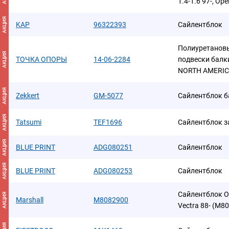
1.4-1.6 97-, Ope
АКЦИЯ
KAP
96322393
Сайлентблок
Полиуретановы
АКЦИЯ
ТОЧКА ОПОРЫ
14-06-2284
подвески бал
NORTH AMERIC
АКЦИЯ
Zekkert
GM-5077
Сайлентблок б
АКЦИЯ
Tatsumi
TEF1696
Сайлентблок з
АКЦИЯ
BLUE PRINT
ADG080251
Сайлентблок
АКЦИЯ
BLUE PRINT
ADG080253
Сайлентблок
Сайлентблок Ope
АКЦИЯ
Marshall
M8082900
Vectra 88- (M8