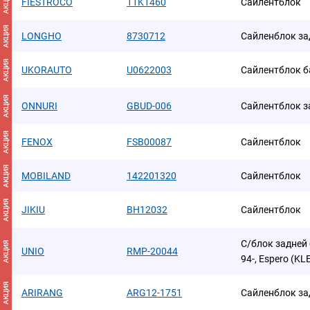
АКЦИЯ
FIESTROCO
11K1460
Сайлентблок
АКЦИЯ
LONGHO
8730712
Сайленблок за
АКЦИЯ
UKORAUTO
U0622003
Сайлентблок б
АКЦИЯ
ONNURI
GBUD-006
Сайлентблок з
АКЦИЯ
FENOX
FSB00087
Сайлентблок
АКЦИЯ
MOBILAND
142201320
Сайлентблок
АКЦИЯ
JIKIU
BH12032
Сайлентблок
С/блок задней
АКЦИЯ
UNIO
RMP-20044
94-, Espero (KLE
АКЦИЯ
ARIRANG
ARG12-1751
Сайленблок за