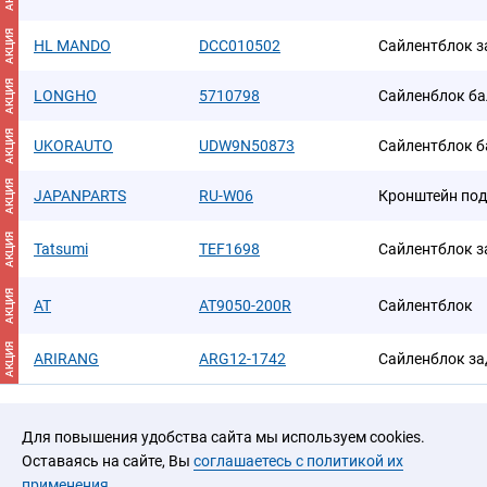
АКЦИЯ
HL MANDO
DCC010502
Сайлентблок з
АКЦИЯ
LONGHO
5710798
Сайленблок б
АКЦИЯ
UKORAUTO
UDW9N50873
Сайлентблок б
АКЦИЯ
JAPANPARTS
RU-W06
Кронштейн по
АКЦИЯ
Tatsumi
TEF1698
Сайлентблок з
АКЦИЯ
AT
AT9050-200R
Сайлентблок
АКЦИЯ
ARIRANG
ARG12-1742
Сайленблок за
Для повышения удобства сайта мы используем cookies.
Оставаясь на сайте, Вы
соглашаетесь с политикой их
применения
.