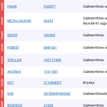
АКЦИЯ
FIXAR
FG0877
Сайлентблок з
Сайлентблок opl
АКЦИЯ
METALCAUCHO
02652
84/e 84-91 зад
АКЦИЯ
DEQST
103369
Сайлентблок
АКЦИЯ
FEBEST
DAB-001
Сайлентблок з
АКЦИЯ
STELLOX
7421774SX
Сайлентблок
АКЦИЯ
AKITAKA
1101-001
Сайлентблок з
АКЦИЯ
EGT
211384EGT
Втулка
АКЦИЯ
KAP
G07BSHPH04340
Сайлентблокб
АКЦИЯ
ROSTECO
21033
Сайлентблок