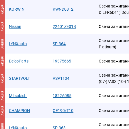
Свеча зажиган
АКЦИЯ
KORWIN
KWND0812
DILFR6D11) Doub
АКЦИЯ
Nissan
22401ZE01B
Свеча зажиган
Свеча зажигания
АКЦИЯ
LYNXauto
SP-364
Platinum)
АКЦИЯ
DelcoParts
19375665
Свеча зажиган
Свеча зажигания
АКЦИЯ
STARTVOLT
VSP1104
(07-)/ASX (10-) 1
АКЦИЯ
Mitsubishi
1822A085
Свеча зажиган
АКЦИЯ
CHAMPION
OE190/T10
Свеча зажиган
Свеча зажигания
АКЦИЯ
LYNXauto
SP-368