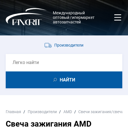
Международный
оптовый гипермаркет
автозапчастей
Производители
НАЙТИ
Главная
Производители
AMD
Свечи зажигания/свечи 
Свеча зажигания AMD