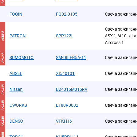
FOQIN
FQ02-0105
Свеча зажиган
Свеча зажигания
АКЦИЯ
PATRON
SPP122I
ASX 1.6i 10- / L
Aircross 1
АКЦИЯ
SUMOMOTO
SM-DILFR5A-11
Свеча зажиган
ABSEL
XI540101
Свеча зажигания
АКЦИЯ
Nissan
B24015M015RV
Свеча зажиган
АКЦИЯ
CWORKS
E180R0002
Свеча зажигани
АКЦИЯ
DENSO
VFKH16
Свеча зажиган