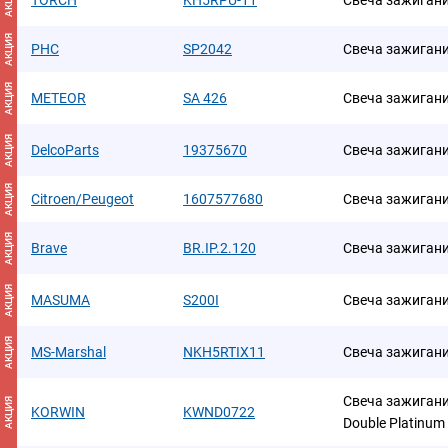
АКЦИЯ
TORCH
KH5RPU-11
Свеча зажиган
АКЦИЯ
PHC
SP2042
Свеча зажиган
АКЦИЯ
METEOR
SA 426
Свеча зажигани
АКЦИЯ
DelcoParts
19375670
Свеча зажиган
АКЦИЯ
Citroen/Peugeot
1607577680
Свеча зажигания
АКЦИЯ
Brave
BR.IP.2.120
Свеча зажиган
АКЦИЯ
MASUMA
S200I
Свеча зажигани
АКЦИЯ
MS-Marshal
NKH5RTIX11
Свеча зажигания 
Свеча зажиган
АКЦИЯ
KORWIN
KWND0722
Double Platinu