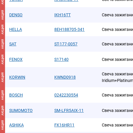
АКЦИЯ
DENSO
IKH16TT
Свеча зажиган
АКЦИЯ
HELLA
8EH188705-341
Свеча зажигани
АКЦИЯ
SAT
ST-177-0057
Свеча зажиган
АКЦИЯ
FENOX
S17140
Свечи зажиган
Свеча зажигани
АКЦИЯ
KORWIN
KWND0918
Iridium+Platinu
АКЦИЯ
BOSCH
0242230554
Свеча зажиган
АКЦИЯ
SUMOMOTO
SM-LFR5AIX-11
Свеча зажиган
АКЦИЯ
ASHIKA
FK16HR11
Свеча зажиган