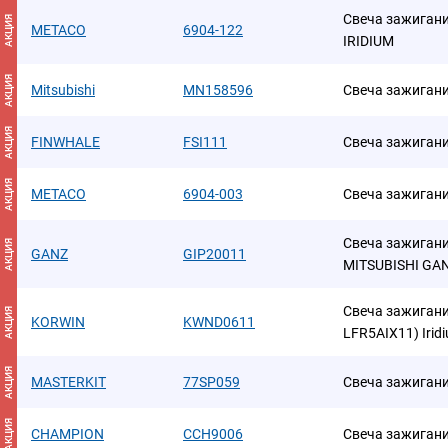
Свеча зажигани
АКЦИЯ
METACO
6904-122
IRIDIUM
АКЦИЯ
Mitsubishi
MN158596
Свеча зажигания
АКЦИЯ
FINWHALE
FSI111
Свеча зажигани
АКЦИЯ
METACO
6904-003
Свеча зажиган
Свеча зажиган
АКЦИЯ
GANZ
GIP20011
MITSUBISHI GA
Свеча зажиган
АКЦИЯ
KORWIN
KWND0611
LFR5AIX11) Irid
АКЦИЯ
MASTERKIT
77SP059
Свеча зажиган
АКЦИЯ
CHAMPION
CCH9006
Свеча зажиган